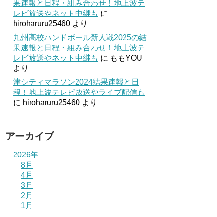
果速報と日程・組み合わせ！地上波テ
レビ放送やネット中継も
に
hiroharuru25460
より
九州高校ハンドボール新人戦2025の結
果速報と日程・組み合わせ！地上波テ
レビ放送やネット中継も
に
ももYOU
より
津シティマラソン2024結果速報と日
程！地上波テレビ放送やライブ配信も
に
hiroharuru25460
より
アーカイブ
2026年
8月
4月
3月
2月
1月