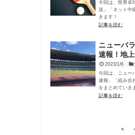
今回は、世界卓
送」「ネット中
きます！
記事を読む
ニューバラ
速報！地
2023/1/6
今回は、ニュー
速報」「組み合
をまとめていき
記事を読む