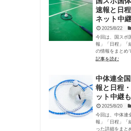
国スポ国体
速報と日
ネット中
2025/8/22
今回は、国スポ
報」「日程」「
の情報をまとめ
記事を読む
中体連全国
報と日程
ット中継
2025/8/20
今回は、中体連
報」「日程」「
った詳細をまと