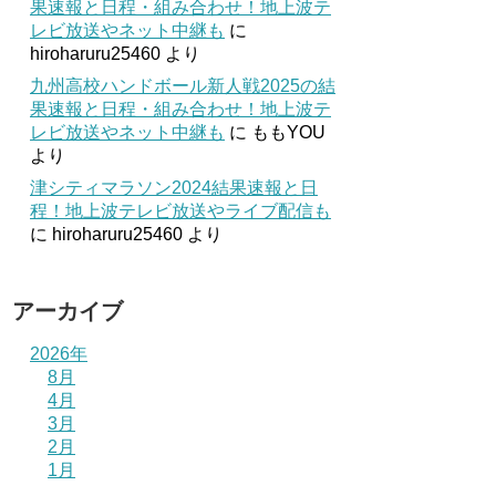
果速報と日程・組み合わせ！地上波テ
レビ放送やネット中継も
に
hiroharuru25460
より
九州高校ハンドボール新人戦2025の結
果速報と日程・組み合わせ！地上波テ
レビ放送やネット中継も
に
ももYOU
より
津シティマラソン2024結果速報と日
程！地上波テレビ放送やライブ配信も
に
hiroharuru25460
より
アーカイブ
2026年
8月
4月
3月
2月
1月