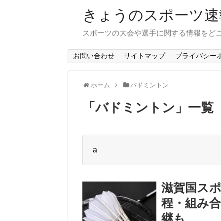
きょうのスポーツ速
スポーツの大会や選手に関する情報をど
お問い合わせ
サイトマップ
プライバシー
ホーム
バドミントン
「
バドミントン
」
一覧
a
滋賀国スポ
程・組み
継も