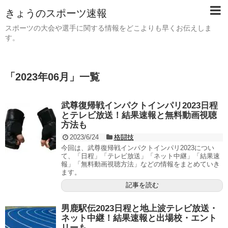
きょうのスポーツ速報
スポーツの大会や選手に関する情報をどこよりも早くお伝えしま
す。
「
2023年06月
」
一覧
武尊復帰戦インパクトインパリ2023日程
とテレビ放送！結果速報と無料動画視聴
方法も
2023/6/24
格闘技
今回は、武尊復帰戦インパクトインパリ2023につい
て、「日程」「テレビ放送」「ネット中継」「結果速
報」「無料動画視聴方法」などの情報をまとめていき
ます。
記事を読む
男鹿駅伝2023日程と地上波テレビ放送・
ネット中継！結果速報と出場校・エント
リーも