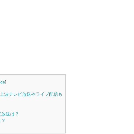
ide
]
地上波テレビ放送やライブ配信も
？
ビ放送は？
は？