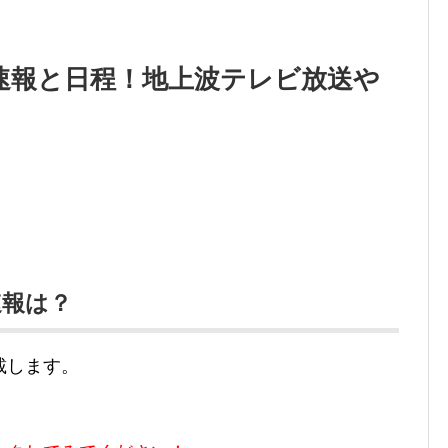
果速報と日程！地上波テレビ放送や
速報は？
載します。