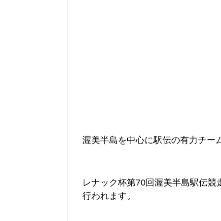
渥美半島を中心に駅伝の有力チー
レナック杯第70回渥美半島駅伝競走
行われます。