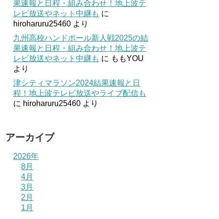
果速報と日程・組み合わせ！地上波テ
レビ放送やネット中継も
に
hiroharuru25460
より
九州高校ハンドボール新人戦2025の結
果速報と日程・組み合わせ！地上波テ
レビ放送やネット中継も
に
ももYOU
より
津シティマラソン2024結果速報と日
程！地上波テレビ放送やライブ配信も
に
hiroharuru25460
より
アーカイブ
2026年
8月
4月
3月
2月
1月