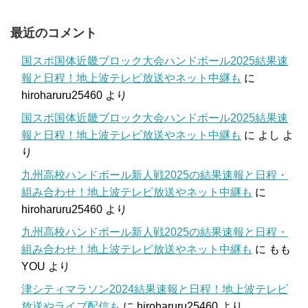
最近のコメント
国スポ国体近畿ブロック大会ハンドボール2025結果速
報と日程！地上波テレビ放送やネット中継も
に
hiroharuru25460
より
国スポ国体近畿ブロック大会ハンドボール2025結果速
報と日程！地上波テレビ放送やネット中継も
に
よし
よ
り
九州高校ハンドボール新人戦2025の結果速報と日程・
組み合わせ！地上波テレビ放送やネット中継も
に
hiroharuru25460
より
九州高校ハンドボール新人戦2025の結果速報と日程・
組み合わせ！地上波テレビ放送やネット中継も
に
もも
YOU
より
津シティマラソン2024結果速報と日程！地上波テレビ
放送やライブ配信も
に
hiroharuru25460
より