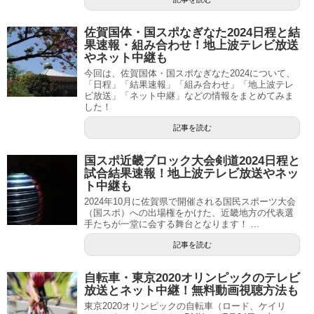
佐賀国体・国スポなぎなた2024日程と結
果速報・組み合わせ！地上波テレビ放送
やネット中継も
今回は、佐賀国体・国スポなぎなた2024について、
「日程」「結果速報」「組み合わせ」「地上波テレ
ビ放送」「ネット中継」などの情報をまとめてみま
した！
記事を読む
国スポ近畿ブロック大会剣道2024日程と
試合結果速報！地上波テレビ放送やネッ
ト中継も
2024年10月に佐賀県で開催される国民スポーツ大会
（国スポ）への出場権をかけた、近畿地方の代表選
手たちが一堂に会する舞台となります！ ...
記事を読む
自転車・東京2020オリンピックのテレビ
放送とネット中継！無料動画視聴方法も
東京2020オリンピックの自転車（ロード、ケイリ