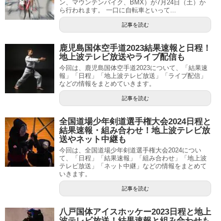
ン、マウンテンバイク、BMX）が7月24日（土）か
ら行われます。 一口に自転車といって...
記事を読む
鹿児島国体空手道2023結果速報と日程！
地上波テレビ放送やライブ配信も
今回は、鹿児島国体空手道2023について、「結果速
報」「日程」「地上波テレビ放送」「ライブ配信」
などの情報をまとめていきます。
記事を読む
全国道場少年剣道選手権大会2024日程と
結果速報・組み合わせ！地上波テレビ放
送やネット中継も
今回は、全国道場少年剣道選手権大会2024につい
て、「日程」「結果速報」「組み合わせ」「地上波
テレビ放送」「ネット中継」などの情報をまとめて
いきます。
記事を読む
八戸国体アイスホッケー2023日程と地上
波テレビ放送！結果速報と組み合わせも