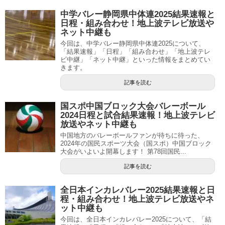
中学バレー静岡県中体連2025結果速報と
日程・組み合わせ！地上波テレビ放送や
ネット中継も
今回は、中学バレー静岡県中体連2025について、
「結果速報」「日程」「組み合わせ」「地上波テレ
ビ中継」「ネット中継」といった情報をまとめてい
きます。
記事を読む
国スポ中国ブロック大会バレーボール
2024日程と試合結果速報！地上波テレビ
放送やネット中継も
中国地方のバレーボールファンが待ちに待った、
2024年の国民スポーツ大会（国スポ）中国ブロック
大会がいよいよ開幕します！ 第78回国民...
記事を読む
全日本インカレバレー2025結果速報と日
程・組み合わせ！地上波テレビ放送やネ
ット中継も
今回は、全日本インカレバレー2025について、「結