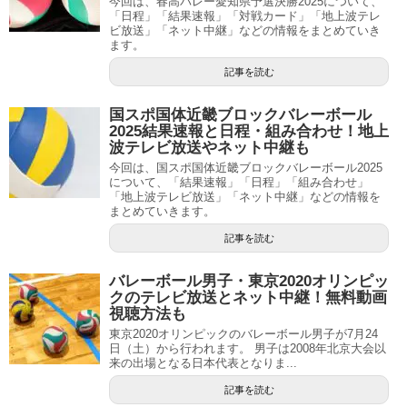
今回は、春高バレー愛知県予選決勝2025について、
「日程」「結果速報」「対戦カード」「地上波テレ
ビ放送」「ネット中継」などの情報をまとめていき
ます。
記事を読む
国スポ国体近畿ブロックバレーボール
2025結果速報と日程・組み合わせ！地上
波テレビ放送やネット中継も
今回は、国スポ国体近畿ブロックバレーボール2025
について、「結果速報」「日程」「組み合わせ」
「地上波テレビ放送」「ネット中継」などの情報を
まとめていきます。
記事を読む
バレーボール男子・東京2020オリンピッ
クのテレビ放送とネット中継！無料動画
視聴方法も
東京2020オリンピックのバレーボール男子が7月24
日（土）から行われます。 男子は2008年北京大会以
来の出場となる日本代表となりま...
記事を読む