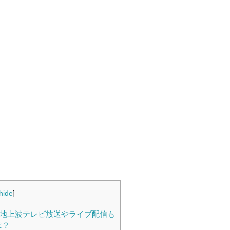
hide
]
！地上波テレビ放送やライブ配信も
は？