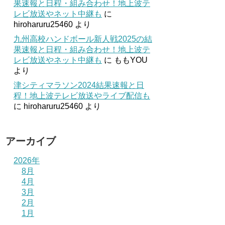
果速報と日程・組み合わせ！地上波テ
レビ放送やネット中継も
に
hiroharuru25460
より
九州高校ハンドボール新人戦2025の結
果速報と日程・組み合わせ！地上波テ
レビ放送やネット中継も
に
ももYOU
より
津シティマラソン2024結果速報と日
程！地上波テレビ放送やライブ配信も
に
hiroharuru25460
より
アーカイブ
2026年
8月
4月
3月
2月
1月