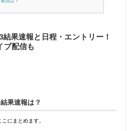
ブ配信は？
23結果速報と日程・エントリー！
イブ配信も
の結果速報
は
？
ここにまとめます。