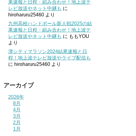
果速報と日程・組み合わせ！地上波テ
レビ放送やネット中継も
に
hiroharuru25460
より
九州高校ハンドボール新人戦2025の結
果速報と日程・組み合わせ！地上波テ
レビ放送やネット中継も
に
ももYOU
より
津シティマラソン2024結果速報と日
程！地上波テレビ放送やライブ配信も
に
hiroharuru25460
より
アーカイブ
2026年
8月
4月
3月
2月
1月