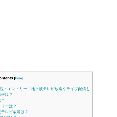
ontents
[
hide
]
日程・エントリー！地上波テレビ放送やライブ配信も
速報は？
は？
トリーは？
波テレビ放送は？