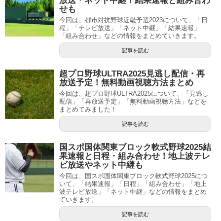
放送・ネット中継！結果速報と組み合わ
せも
今回は、都市対抗野球近畿予選2023について、「日
程」「テレビ放送」「ネット中継」「結果速報」
「組み合わせ」などの情報をまとめていきます。
記事を読む
超プロ野球ULTRA2025見逃し配信・再
放送予定！無料動画視聴方法まとめ
今回は、超プロ野球ULTRA2025について、「見逃し
配信」「再放送予定」「無料動画視聴方法」などを
まとめてみました！
記事を読む
国スポ国体関東ブロック軟式野球2025結
果速報と日程・組み合わせ！地上波テレ
ビ放送やネット中継も
今回は、国スポ国体関東ブロック軟式野球2025につ
いて、「結果速報」「日程」「組み合わせ」「地上
波テレビ放送」「ネット中継」などの情報をまとめ
ていきます。
記事を読む