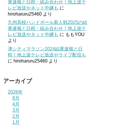
果速報と日程・組み合わせ！地上波テ
レビ放送やネット中継も
に
hiroharuru25460
より
九州高校ハンドボール新人戦2025の結
果速報と日程・組み合わせ！地上波テ
レビ放送やネット中継も
に
ももYOU
より
津シティマラソン2024結果速報と日
程！地上波テレビ放送やライブ配信も
に
hiroharuru25460
より
アーカイブ
2026年
8月
4月
3月
2月
1月