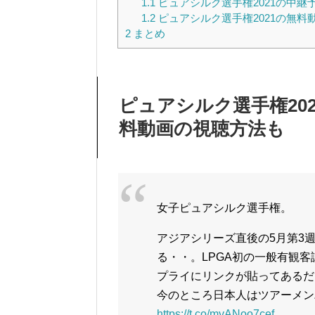
1.1
ピュアシルク選手権2021の中継
1.2
ピュアシルク選手権2021の無料
2
まとめ
ピュアシルク選手権20
料動画の視聴方法も
女子ピュアシルク選手権。
アジアシリーズ直後の5月第3
る・・。LPGA初の一般有観
プライにリンクが貼ってあるだ
今のところ日本人はツアーメン
https://t.co/myANoo7cef