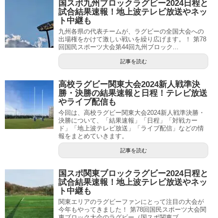
国スポ九州ブロックラグビー2024日程と
試合結果速報！地上波テレビ放送やネッ
ト中継も
九州各県の代表チームが、ラグビーの全国大会への
出場権をかけて激しい戦いを繰り広げます。！ 第78
回国民スポーツ大会第44回九州ブロック...
記事を読む
高校ラグビー関東大会2024新人戦準決
勝・決勝の結果速報と日程！テレビ放送
やライブ配信も
今回は、高校ラグビー関東大会2024新人戦準決勝・
決勝について、「結果速報」「日程」「対戦カー
ド」「地上波テレビ放送」「ライブ配信」などの情
報をまとめていきます。
記事を読む
国スポ関東ブロックラグビー2024日程と
試合結果速報！地上波テレビ放送やネッ
ト中継も
関東エリアのラグビーファンにとって注目の大会が
今年もやってきました！ 第78回国民スポーツ大会関
東ブロック大会のラグビー（国スポ関東ブ...