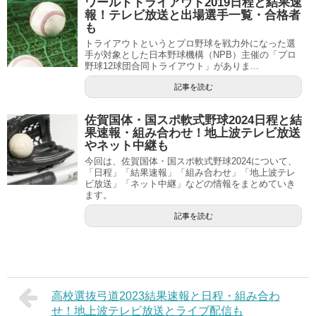
ワールドトライアウト2019日程と結果速
報！テレビ放送と出場選手一覧・合格者
も
トライアウトというとプロ野球を戦力外になった選
手が対象とした日本野球機構（NPB）主催の「プロ
野球12球団合同トライアウト」がありま...
記事を読む
佐賀国体・国スポ軟式野球2024日程と結
果速報・組み合わせ！地上波テレビ放送
やネット中継も
今回は、佐賀国体・国スポ軟式野球2024について、
「日程」「結果速報」「組み合わせ」「地上波テレ
ビ放送」「ネット中継」などの情報をまとめていき
ます。
記事を読む
高校選抜弓道2023結果速報と日程・組み合わ
せ！地上波テレビ放送とライブ配信も