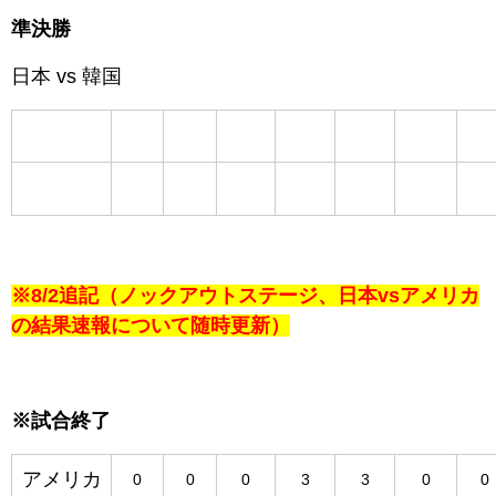
準決勝
日本 vs 韓国
※8/2追記（ノックアウトステージ、日本vsアメリカ
の結果速報について随時更新）
※試合終了
アメリカ
0
0
0
3
3
0
0