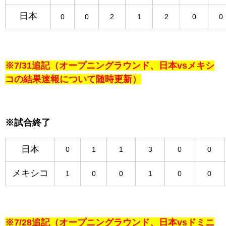
日本
0
0
2
1
2
0
0
※7/31追記（オープニングラウンド、日本vsメキシ
コの結果速報について随時更新）
※試合終了
日本
0
1
1
3
0
0
メキシコ
1
0
0
1
0
0
※7/28追記（オープニングラウンド、日本vsドミニ