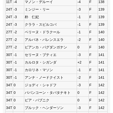
11T
-4
マノン・デルーイ
-4
F
138
24T
-3
ミンジー・リー
-3
F
139
24T
-3
朴 仁妃
-1
F
139
24T
-3
クララ・スピルコバ
-1
F
139
27T
-2
ペリーヌ・ドラクール
-1
F
140
27T
-2
アルバネ・バレンスエラ
-2
F
140
27T
-2
ビアンカ・パグダンガナン
0
F
140
30T
-1
セリーヌ・ブティエ
-3
F
141
30T
-1
カルロタ・シガンダ
+2
F
141
30T
-1
カロリネ・マソン
-1
F
141
30T
-1
アンナ・ノードクイスト
-2
F
141
34T
0
ジョディ・シャドフ
-3
F
142
34T
0
パパンコーン・タバタナキト
0
F
142
34T
0
ピア・バブニク
0
F
142
34T
0
ブルック・ヘンダーソン
-3
F
142