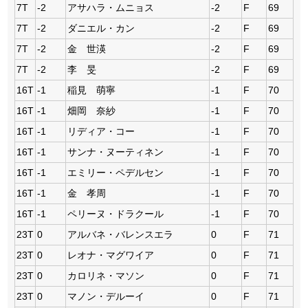
7T
-2
アサハラ・ムニョス
-2
F
69
7T
-2
ダニエル・カン
-2
F
69
7T
-2
金 世渶
-2
F
69
7T
-2
李 旻
-2
F
69
16T
-1
稲見 萌寧
-1
F
70
16T
-1
畑岡 奈紗
-1
F
70
16T
-1
リディア・コー
-1
F
70
16T
-1
サンナ・ヌーティネン
-1
F
70
16T
-1
エミリー・ペデルセン
-1
F
70
16T
-1
金 孝周
-1
F
70
16T
-1
ペリーヌ・ドラクール
-1
F
70
23T
0
アルバネ・バレンスエラ
0
F
71
23T
0
レオナ・マグワイア
0
F
71
23T
0
カロリネ・マソン
0
F
71
23T
0
マノン・デルーイ
0
F
71