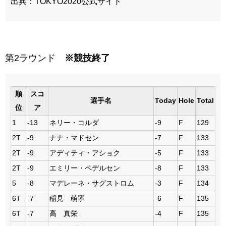
出典：TOKYO2020公式サイト
第2ラウンド
※競技終了
順
スコ
選手名
Today
Hole
Total
位
ア
1
-13
ネリー・コルダ
-9
F
129
2T
-9
ナナ・マドセン
-7
F
133
2T
-9
アディティ・アショク
-5
F
133
2T
-9
エミリー・ペデルセン
-8
F
133
5
-8
マデレーネ・サグストロム
-3
F
134
6T
-7
稲見 萌寧
-6
F
135
6T
-7
高 真栄
-4
F
135