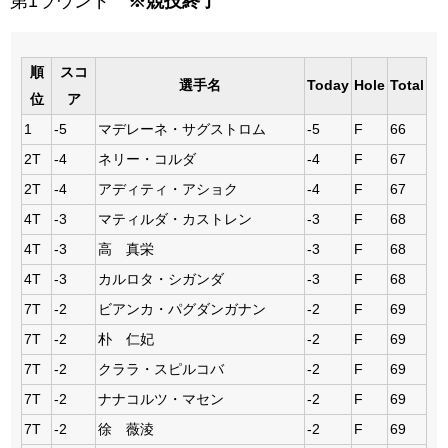
第1ラウンド
※競技終了
順
スコ
選手名
Today
Hole
Total
位
ア
1
-5
マデレーネ・サグストロム
-5
F
66
2T
-4
ネリー・コルダ
-4
F
67
2T
-4
アディティ・アショク
-4
F
67
4T
-3
マティルダ・カストレン
-3
F
68
4T
-3
高 真栄
-3
F
68
4T
-3
カルロタ・シガンダ
-3
F
68
7T
-2
ビアンカ・パグダンガナン
-2
F
69
7T
-2
朴 仁妃
-2
F
69
7T
-2
クララ・スピルコバ
-2
F
69
7T
-2
ナナコルツ・マセン
-2
F
69
7T
-2
徐 薇淩
-2
F
69