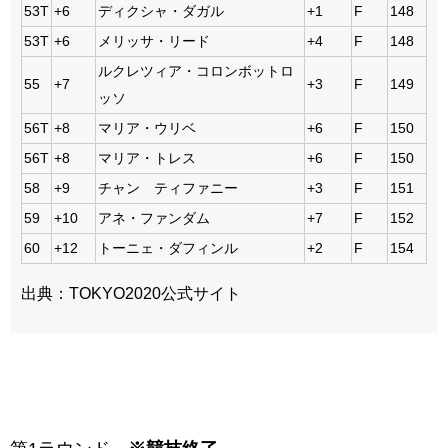
53T
+6
ディクシャ・ダガル
+1
F
148
53T
+6
メリッサ・リード
+4
F
148
ルクレツィア・コロンボットロ
55
+7
+3
F
149
ッソ
56T
+8
マリア・ウリベ
+6
F
150
56T
+8
マリア・トレス
+6
F
150
58
+9
チャン ティファニー
+3
F
151
59
+10
アネ・ファンダム
+7
F
152
60
+12
トーニェ・ダフィンル
+2
F
154
出典：TOKYO2020公式サイト