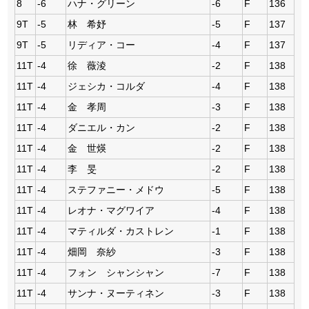
8
-6
ハナ・グリーン
-6
F
136
9T
-5
林 希妤
-5
F
137
9T
-5
リディア・コー
-4
F
137
11T
-4
徐 薇淩
-2
F
138
11T
-4
ジェシカ・コルダ
-4
F
138
11T
-4
金 孝周
-3
F
138
11T
-4
ダニエル・カン
-2
F
138
11T
-4
金 世煐
-2
F
138
11T
-4
李 旻
-2
F
138
11T
-4
ステファニー・メドウ
-5
F
138
11T
-4
レオナ・マグワイア
-4
F
138
11T
-4
マティルダ・カストレン
-1
F
138
11T
-4
畑岡 奈紗
-3
F
138
11T
-4
フォン シャンシャン
-7
F
138
11T
-4
サンナ・ヌーティネン
-3
F
138