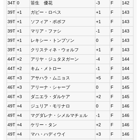
34T
0
笹生 優花
-3
F
142
39T
+1
ガビー・ロペス
+1
F
143
39T
+1
ソフィア・ポポフ
+1
F
143
39T
+1
マリア・ファシ
-1
F
143
39T
+1
レキシー・トンプソン
0
F
143
39T
+1
クリスティネ・ウォルフ
+1
F
143
44T
+2
アリヤ・ジュタヌガーン
-4
F
144
44T
+2
キム・メトロー
-1
F
144
46T
+3
アサハラ・ムニョス
+5
F
145
46T
+3
アリーナ・シャープ
0
F
145
46T
+3
ダニエラ・ダルケア
+2
F
145
49T
+4
ジュリア・モリナロ
0
F
146
49T
+4
マグダレナ・シメルマチェル
-1
F
146
49T
+4
ケリー・タン
+2
F
146
49T
+4
マハ・ハディウイ
+3
F
146