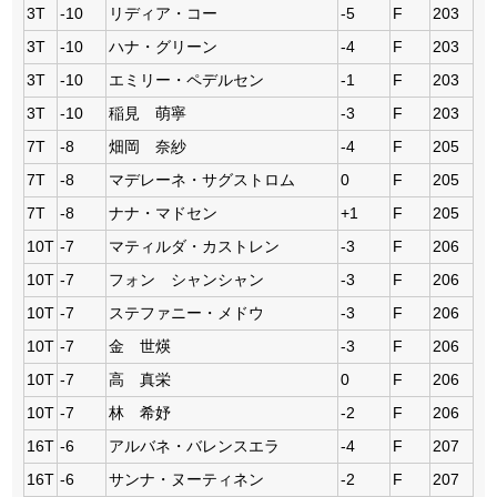
3T
-10
リディア・コー
-5
F
203
3T
-10
ハナ・グリーン
-4
F
203
3T
-10
エミリー・ペデルセン
-1
F
203
3T
-10
稲見 萌寧
-3
F
203
7T
-8
畑岡 奈紗
-4
F
205
7T
-8
マデレーネ・サグストロム
0
F
205
7T
-8
ナナ・マドセン
+1
F
205
10T
-7
マティルダ・カストレン
-3
F
206
10T
-7
フォン シャンシャン
-3
F
206
10T
-7
ステファニー・メドウ
-3
F
206
10T
-7
金 世煐
-3
F
206
10T
-7
高 真栄
0
F
206
10T
-7
林 希妤
-2
F
206
16T
-6
アルバネ・バレンスエラ
-4
F
207
16T
-6
サンナ・ヌーティネン
-2
F
207