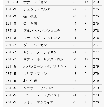
9T
-10
ナナ・マドセン
-2
17
270
15T
-9
ジェシカ・コルダ
-7
F
275
15T
-9
徐 薇淩
-5
F
275
15T
-9
金 孝周
-4
F
275
18T
-8
アルバネ・バレンスエラ
-2
F
276
18T
-8
マティルダ・カストレン
-1
F
276
20T
-7
ダニエル・カン
-6
F
277
20T
-7
サンナ・ヌーティネン
-1
F
277
20T
-7
マデレーネ・サグストロム
+1
17
273
23T
-5
パパンコーン・タバタナキト
-3
F
279
23T
-5
マリア・ファシ
-3
F
279
23T
-5
朴 仁妃
-2
F
279
23T
-5
クララ・スピルコバ
-2
F
279
23T
-5
アンナ・ノードクイスト
-1
F
279
23T
-5
レオナ・マグワイア
0
F
279