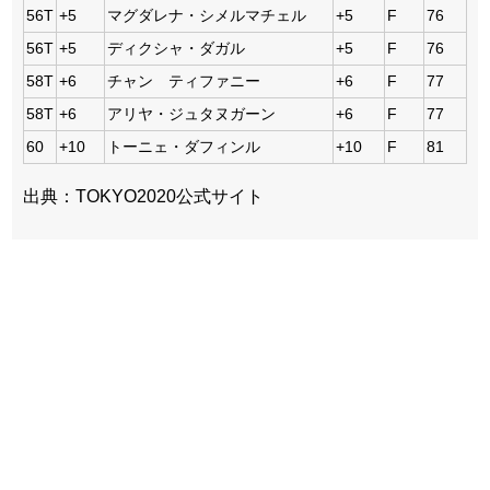
56T
+5
マグダレナ・シメルマチェル
+5
F
76
56T
+5
ディクシャ・ダガル
+5
F
76
58T
+6
チャン ティファニー
+6
F
77
58T
+6
アリヤ・ジュタヌガーン
+6
F
77
60
+10
トーニェ・ダフィンル
+10
F
81
出典：TOKYO2020公式サイト