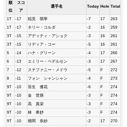
順
スコ
選手名
Today
Hole
Total
位
ア
1T
-17
稲見 萌寧
-7
17
263
1T
-17
ネリー・コルダ
-2
16
259
3T
-15
アディティ・アショク
-3
16
261
3T
-15
リディア・コー
-5
16
261
5
-14
ハナ・グリーン
-4
17
266
6
-13
エミリー・ペデルセン
-3
17
267
7
-12
ステファニー・メドウ
-5
F
272
8
-11
フォン シャンシャン
-4
F
273
9T
-10
笹生 優花
-6
F
274
9T
-10
金 世煐
-3
F
274
9T
-10
高 真栄
-3
F
274
9T
-10
林 希妤
-3
F
274
9T
-10
畑岡 奈紗
-2
17
270