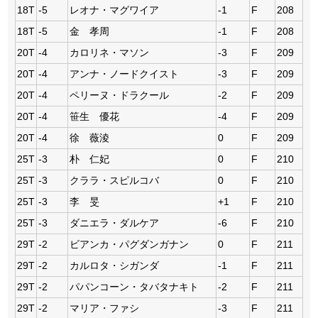
18T
-5
レオナ・マグワイア
-1
F
208
18T
-5
金 孝周
-1
F
208
20T
-4
カロリネ・マソン
-3
F
209
20T
-4
アンナ・ノードクイスト
-3
F
209
20T
-4
ペリーヌ・ドラクール
-2
F
209
20T
-4
笹生 優花
-4
F
209
20T
-4
徐 薇淩
0
F
209
25T
-3
朴 仁妃
0
F
210
25T
-3
クララ・スピルコバ
0
F
210
25T
-3
李 旻
+1
F
210
25T
-3
ダニエラ・ダルケア
-6
F
210
29T
-2
ビアンカ・パグダンガナン
0
F
211
29T
-2
カルロタ・シガンダ
-1
F
211
29T
-2
パパンコーン・タバタナキト
-2
F
211
29T
-2
マリア・ファシ
-3
F
211