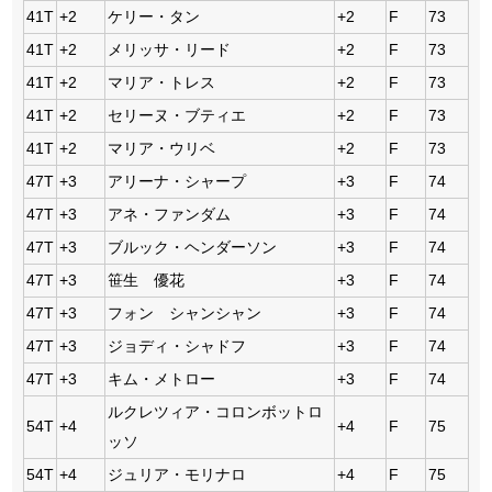
41T
+2
ケリー・タン
+2
F
73
41T
+2
メリッサ・リード
+2
F
73
41T
+2
マリア・トレス
+2
F
73
41T
+2
セリーヌ・ブティエ
+2
F
73
41T
+2
マリア・ウリベ
+2
F
73
47T
+3
アリーナ・シャープ
+3
F
74
47T
+3
アネ・ファンダム
+3
F
74
47T
+3
ブルック・ヘンダーソン
+3
F
74
47T
+3
笹生 優花
+3
F
74
47T
+3
フォン シャンシャン
+3
F
74
47T
+3
ジョディ・シャドフ
+3
F
74
47T
+3
キム・メトロー
+3
F
74
ルクレツィア・コロンボットロ
54T
+4
+4
F
75
ッソ
54T
+4
ジュリア・モリナロ
+4
F
75