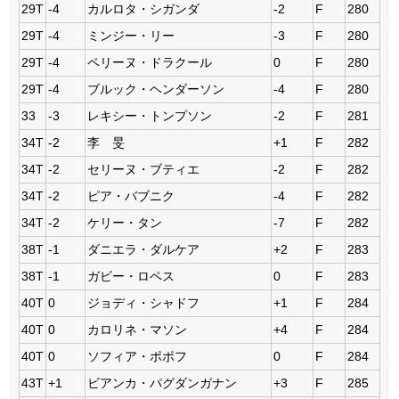
29T
-4
カルロタ・シガンダ
-2
F
280
29T
-4
ミンジー・リー
-3
F
280
29T
-4
ペリーヌ・ドラクール
0
F
280
29T
-4
ブルック・ヘンダーソン
-4
F
280
33
-3
レキシー・トンプソン
-2
F
281
34T
-2
李 旻
+1
F
282
34T
-2
セリーヌ・ブティエ
-2
F
282
34T
-2
ピア・バブニク
-4
F
282
34T
-2
ケリー・タン
-7
F
282
38T
-1
ダニエラ・ダルケア
+2
F
283
38T
-1
ガビー・ロペス
0
F
283
40T
0
ジョディ・シャドフ
+1
F
284
40T
0
カロリネ・マソン
+4
F
284
40T
0
ソフィア・ポポフ
0
F
284
43T
+1
ビアンカ・パグダンガナン
+3
F
285