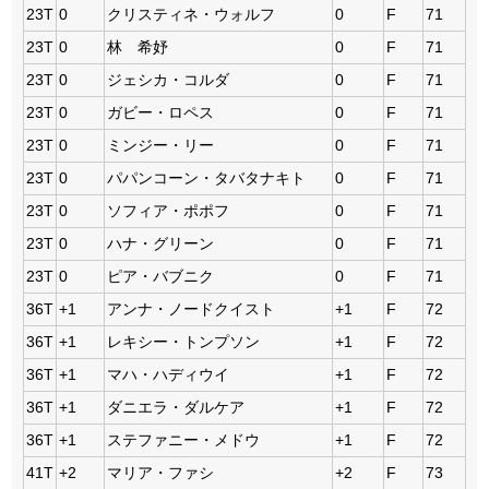
23T
0
クリスティネ・ウォルフ
0
F
71
23T
0
林 希妤
0
F
71
23T
0
ジェシカ・コルダ
0
F
71
23T
0
ガビー・ロペス
0
F
71
23T
0
ミンジー・リー
0
F
71
23T
0
パパンコーン・タバタナキト
0
F
71
23T
0
ソフィア・ポポフ
0
F
71
23T
0
ハナ・グリーン
0
F
71
23T
0
ピア・バブニク
0
F
71
36T
+1
アンナ・ノードクイスト
+1
F
72
36T
+1
レキシー・トンプソン
+1
F
72
36T
+1
マハ・ハディウイ
+1
F
72
36T
+1
ダニエラ・ダルケア
+1
F
72
36T
+1
ステファニー・メドウ
+1
F
72
41T
+2
マリア・ファシ
+2
F
73