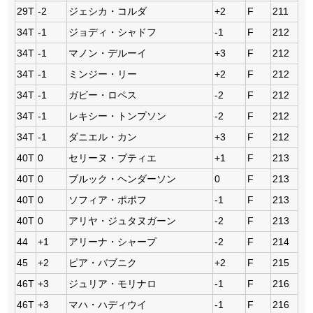
29T
-2
ジェシカ・コルダ
+2
F
211
34T
-1
ジョディ・シャドフ
-1
F
212
34T
-1
マノン・デルーイ
+3
F
212
34T
-1
ミンジー・リー
+2
F
212
34T
-1
ガビー・ロペス
-2
F
212
34T
-1
レキシー・トンプソン
-2
F
212
34T
-1
ダニエル・カン
+3
F
212
40T
0
セリーヌ・ブティエ
+1
F
213
40T
0
ブルック・ヘンダーソン
0
F
213
40T
0
ソフィア・ポポフ
-1
F
213
40T
0
アリヤ・ジュタヌガーン
-2
F
213
44
+1
アリーナ・シャープ
-2
F
214
45
+2
ピア・バブニク
+2
F
215
46T
+3
ジュリア・モリナロ
-1
F
216
46T
+3
マハ・ハディウイ
-1
F
216