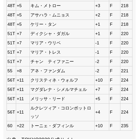
48T
+5
キム・メトロー
+3
F
218
48T
+5
アサハラ・ムニョス
+2
F
218
48T
+5
ケリー・タン
+1
F
218
51T
+7
ディクシャ・ダガル
+1
F
220
51T
+7
マリア・ウリベ
-1
F
220
51T
+7
マリア・トレス
-1
F
220
51T
+7
チャン ティファニー
-2
F
220
55
+8
アネ・ファンダム
-2
F
221
56T
+11
クリスティネ・ウォルフ
+10
F
224
56T
+11
マグダレナ・シメルマチェル
+7
F
224
56T
+11
メリッサ・リード
+5
F
224
ルクレツィア・コロンボットロ
56T
+11
+4
F
224
ッソ
60
+22
トーニェ・ダフィンル
+10
F
235