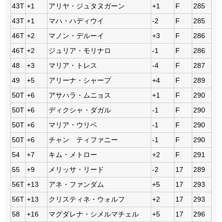
43T
+1
アリヤ・ジュタヌガーン
+1
F
285
43T
+1
マハ・ハディウイ
-2
F
285
46T
+2
マノン・デルーイ
+3
F
286
46T
+2
ジュリア・モリナロ
-1
F
286
48
+3
マリア・トレス
-4
F
287
49
+5
アリーナ・シャープ
+4
F
289
50T
+6
アサハラ・ムニョス
+1
F
290
50T
+6
ディクシャ・ダガル
-1
F
290
50T
+6
マリア・ウリベ
-1
F
290
50T
+6
チャン ティファニー
-1
F
290
54
+7
キム・メトロー
+2
F
291
55
+9
メリッサ・リード
-2
17
289
56T
+13
アネ・ファンダム
+5
17
293
56T
+13
クリスティネ・ウォルフ
+2
17
293
58
+16
マグダレナ・シメルマチェル
+5
17
296