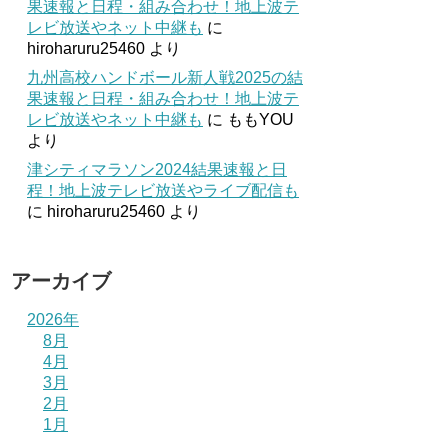
果速報と日程・組み合わせ！地上波テ
レビ放送やネット中継も
に
hiroharuru25460
より
九州高校ハンドボール新人戦2025の結
果速報と日程・組み合わせ！地上波テ
レビ放送やネット中継も
に
ももYOU
より
津シティマラソン2024結果速報と日
程！地上波テレビ放送やライブ配信も
に
hiroharuru25460
より
アーカイブ
2026年
8月
4月
3月
2月
1月