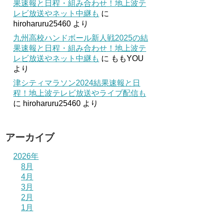
果速報と日程・組み合わせ！地上波テ
レビ放送やネット中継も
に
hiroharuru25460
より
九州高校ハンドボール新人戦2025の結
果速報と日程・組み合わせ！地上波テ
レビ放送やネット中継も
に
ももYOU
より
津シティマラソン2024結果速報と日
程！地上波テレビ放送やライブ配信も
に
hiroharuru25460
より
アーカイブ
2026年
8月
4月
3月
2月
1月