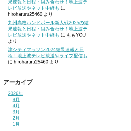
果速報と日程・組み合わせ！地上波テ
レビ放送やネット中継も
に
hiroharuru25460
より
九州高校ハンドボール新人戦2025の結
果速報と日程・組み合わせ！地上波テ
レビ放送やネット中継も
に
ももYOU
より
津シティマラソン2024結果速報と日
程！地上波テレビ放送やライブ配信も
に
hiroharuru25460
より
アーカイブ
2026年
8月
4月
3月
2月
1月