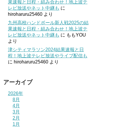
果速報と日程・組み合わせ！地上波テ
レビ放送やネット中継も
に
hiroharuru25460
より
九州高校ハンドボール新人戦2025の結
果速報と日程・組み合わせ！地上波テ
レビ放送やネット中継も
に
ももYOU
より
津シティマラソン2024結果速報と日
程！地上波テレビ放送やライブ配信も
に
hiroharuru25460
より
アーカイブ
2026年
8月
4月
3月
2月
1月