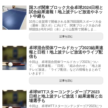
国スポ関東ブロック大会卓球2024日程と
試合結果速報！地上波テレビ放送やネッ
ト中継も
10月に佐賀県で開催される第78回国民スポーツ大会
（通称：国スポ）に向けて、関東ブロック大会の卓
球競技が8月14日（水）より山梨県で開幕しま...
記事を読む
卓球混合団体ワールドカップ2023結果速
報と日程！地上波テレビ放送やライブ配
信も
今回は、卓球混合団体ワールドカップ2023につい
て、「結果速報」「日程」「組み合わせ」「地上波
テレビ放送」「ライブ配信」などの情報をまとめて
いきます！
記事を読む
卓球WTTスターコンテンダーゴア2023
日程と地上波テレビ放送！結果速報と出
場選手も
今回は、卓球WTTスターコンテンダーゴア2023につ