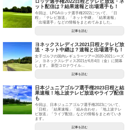
ロッテ選手権2022日程とテレビ放送・ネ
ット配信は？結果速報と出場選手も！
今回は、LPGAロッテ選手権2022について、「日
程」「テレビ放送」「ネット中継」「結果速報」
「出場選手」などの情報をまとめてみました。
記事を読む
ヨネックスレディス2021日程とテレビ放
送・ネット中継は？速報と出場選手も！
女子ゴルフの国内レギュラーツアー2020-2021シーズ
ン、ヨネックスレディス2021が6月4日（金）に開幕
します。 新型コロナウイル...
記事を読む
日本ジュニアゴルフ選手権2023日程と結
果速報！地上波テレビ放送やライブ配信
も
今回は、日本ジュニアゴルフ選手権2023について、
「日程」「結果速報」「組み合わせ」「地上波テレ
ビ放送」「ライブ配信」などの情報をまとめていき
ます。
記事を読む