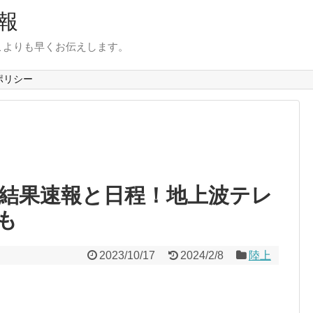
報
こよりも早くお伝えします。
ポリシー
3結果速報と日程！地上波テレ
も
2023/10/17
2024/2/8
陸上