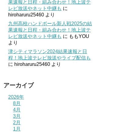
果速報と日程・組み合わせ！地上波テ
レビ放送やネット中継も
に
hiroharuru25460
より
九州高校ハンドボール新人戦2025の結
果速報と日程・組み合わせ！地上波テ
レビ放送やネット中継も
に
ももYOU
より
津シティマラソン2024結果速報と日
程！地上波テレビ放送やライブ配信も
に
hiroharuru25460
より
アーカイブ
2026年
8月
4月
3月
2月
1月