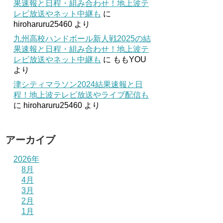
果速報と日程・組み合わせ！地上波テ
レビ放送やネット中継も
に
hiroharuru25460
より
九州高校ハンドボール新人戦2025の結
果速報と日程・組み合わせ！地上波テ
レビ放送やネット中継も
に
ももYOU
より
津シティマラソン2024結果速報と日
程！地上波テレビ放送やライブ配信も
に
hiroharuru25460
より
アーカイブ
2026年
8月
4月
3月
2月
1月