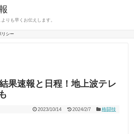
報
こよりも早くお伝えします。
ポリシー
3結果速報と日程！地上波テレ
も
2023/10/14
2024/2/7
格闘技