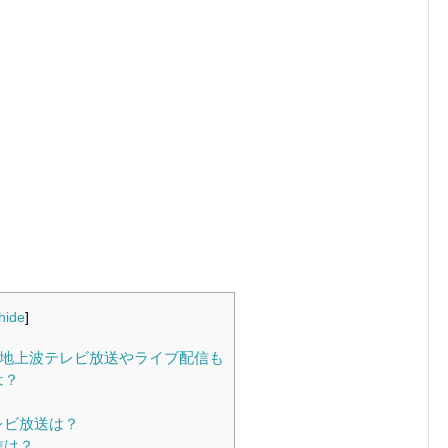
hide
]
！地上波テレビ放送やライブ配信も
は？
レビ放送は？
信は？