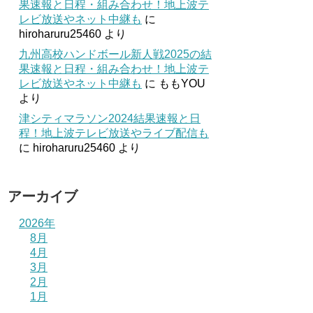
果速報と日程・組み合わせ！地上波テ
レビ放送やネット中継も
に
hiroharuru25460
より
九州高校ハンドボール新人戦2025の結
果速報と日程・組み合わせ！地上波テ
レビ放送やネット中継も
に
ももYOU
より
津シティマラソン2024結果速報と日
程！地上波テレビ放送やライブ配信も
に
hiroharuru25460
より
アーカイブ
2026年
8月
4月
3月
2月
1月