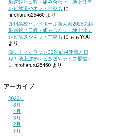
果速報と日程・組み合わせ！地上波テ
レビ放送やネット中継も
に
hiroharuru25460
より
九州高校ハンドボール新人戦2025の結
果速報と日程・組み合わせ！地上波テ
レビ放送やネット中継も
に
ももYOU
より
津シティマラソン2024結果速報と日
程！地上波テレビ放送やライブ配信も
に
hiroharuru25460
より
アーカイブ
2026年
8月
4月
3月
2月
1月