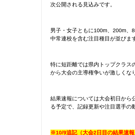
次公開される見込みです。
男子・女子ともに100m、200m、8
中常連校を含む注目種目が並びま
特に短距離では県内トップクラス
から大会の主導権争いが激しくな
結果速報については大会初日から
る予定で、記録更新や注目選手の
※10/9追記（大会2日目の結果速