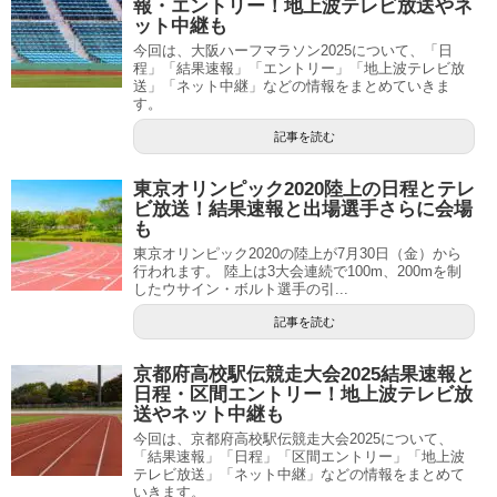
報・エントリー！地上波テレビ放送やネ
ット中継も
今回は、大阪ハーフマラソン2025について、「日
程」「結果速報」「エントリー」「地上波テレビ放
送」「ネット中継」などの情報をまとめていきま
す。
記事を読む
東京オリンピック2020陸上の日程とテレ
ビ放送！結果速報と出場選手さらに会場
も
東京オリンピック2020の陸上が7月30日（金）から
行われます。 陸上は3大会連続で100m、200mを制
したウサイン・ボルト選手の引...
記事を読む
京都府高校駅伝競走大会2025結果速報と
日程・区間エントリー！地上波テレビ放
送やネット中継も
今回は、京都府高校駅伝競走大会2025について、
「結果速報」「日程」「区間エントリー」「地上波
テレビ放送」「ネット中継」などの情報をまとめて
いきます。