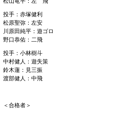
松山竜平：左 飛
投手：赤塚健利
松原聖弥：左安
川原田純平：遊ゴロ
野口恭佑：二飛
投手：小林樹斗
中村健人：遊失策
鈴木蓮：見三振
渡部健人：中飛
＜合格者＞