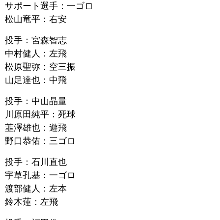
サポート選手：一ゴロ
松山竜平：右安
投手：宮森智志
中村健人：左飛
松原聖弥：空三振
山足達也：中飛
投手：中山晶量
川原田純平：死球
韮澤雄也：遊飛
野口恭佑：三ゴロ
投手：石川直也
宇草孔基：一ゴロ
渡部健人：左本
鈴木蓮：左飛