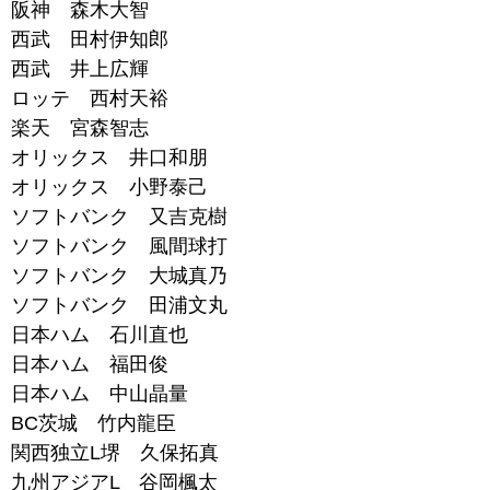
阪神 森木大智
西武 田村伊知郎
西武 井上広輝
ロッテ 西村天裕
楽天 宮森智志
オリックス 井口和朋
オリックス 小野泰己
ソフトバンク 又吉克樹
ソフトバンク 風間球打
ソフトバンク 大城真乃
ソフトバンク 田浦文丸
日本ハム 石川直也
日本ハム 福田俊
日本ハム 中山晶量
BC茨城 竹内龍臣
関西独立L堺 久保拓真
九州アジアL 谷岡楓太