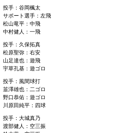
投手：谷岡楓太
サポート選手：左飛
松山竜平：中飛
中村健人：一飛
投手：久保拓真
松原聖弥：右安
山足達也：遊飛
宇草孔基：遊ゴロ
投手：風間球打
韮澤雄也：二ゴロ
野口恭佑：遊ゴロ
川原田純平：四球
投手：大城真乃
渡部健人：空三振