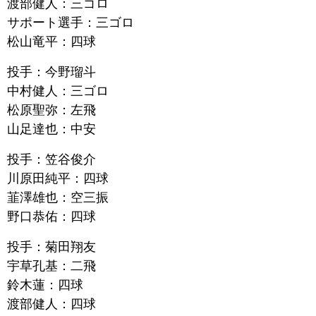
渡部健人：三ゴロ
サポート選手：三ゴロ
松山竜平：四球
投手：今野瑠斗
中村健人：三ゴロ
松原聖弥：左飛
山足達也：中安
投手：笠谷俊介
川原田純平：四球
韮澤雄也：空三振
野口恭佑：四球
投手：菊田翔友
宇草孔基：二飛
鈴木蓮：四球
渡部健人：四球