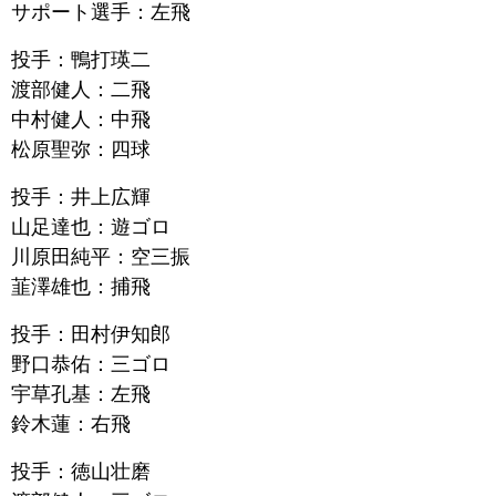
サポート選手：左飛
投手：鴨打瑛二
渡部健人：二飛
中村健人：中飛
松原聖弥：四球
投手：井上広輝
山足達也：遊ゴロ
川原田純平：空三振
韮澤雄也：捕飛
投手：田村伊知郎
野口恭佑：三ゴロ
宇草孔基：左飛
鈴木蓮：右飛
投手：徳山壮磨