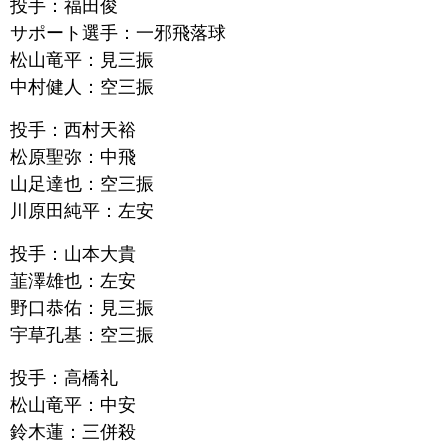
投手：福田俊
サポート選手：一邪飛落球
松山竜平：見三振
中村健人：空三振
投手：西村天裕
松原聖弥：中飛
山足達也：空三振
川原田純平：左安
投手：山本大貴
韮澤雄也：左安
野口恭佑：見三振
宇草孔基：空三振
投手：高橋礼
松山竜平：中安
鈴木蓮：三併殺