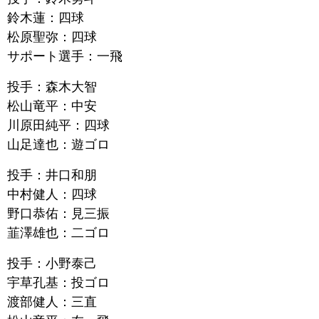
鈴木蓮：四球
松原聖弥：四球
サポート選手：一飛
投手：森木大智
松山竜平：中安
川原田純平：四球
山足達也：遊ゴロ
投手：井口和朋
中村健人：四球
野口恭佑：見三振
韮澤雄也：二ゴロ
投手：小野泰己
宇草孔基：投ゴロ
渡部健人：三直