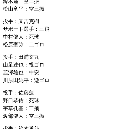
鈴木蓮：空三振
松山竜平：空三振
投手：又吉克樹
サポート選手：三飛
中村健人：死球
松原聖弥：二ゴロ
投手：田浦文丸
山足達也：投ゴロ
韮澤雄也：中安
川原田純平：遊ゴロ
投手：佐藤蓮
野口恭佑：死球
宇草孔基：三飛
渡部健人：空三振
投手：鈴木勇斗