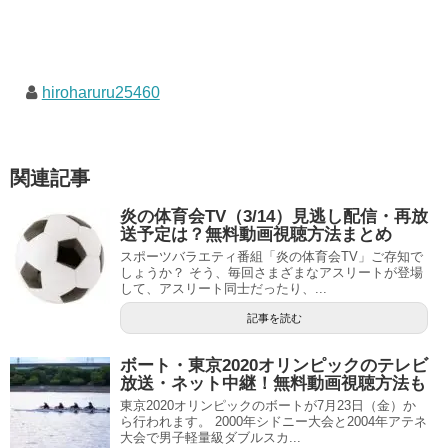
hiroharuru25460
関連記事
炎の体育会TV（3/14）見逃し配信・再放
送予定は？無料動画視聴方法まとめ
スポーツバラエティ番組「炎の体育会TV」ご存知で
しょうか？ そう、毎回さまざまなアスリートが登場
して、アスリート同士だったり、...
記事を読む
ボート・東京2020オリンピックのテレビ
放送・ネット中継！無料動画視聴方法も
東京2020オリンピックのボートが7月23日（金）か
ら行われます。 2000年シドニー大会と2004年アテネ
大会で男子軽量級ダブルスカ...