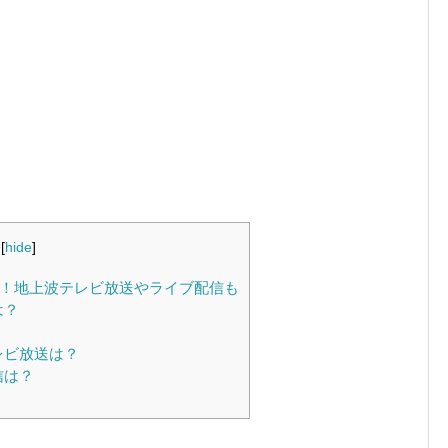
[
hide
]
程！地上波テレビ放送やライブ配信も
は？
レビ放送は？
信は？