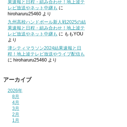
果速報と日程・組み合わせ！地上波テ
レビ放送やネット中継も
に
hiroharuru25460
より
九州高校ハンドボール新人戦2025の結
果速報と日程・組み合わせ！地上波テ
レビ放送やネット中継も
に
ももYOU
より
津シティマラソン2024結果速報と日
程！地上波テレビ放送やライブ配信も
に
hiroharuru25460
より
アーカイブ
2026年
8月
4月
3月
2月
1月