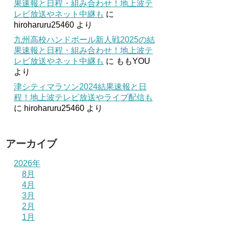
果速報と日程・組み合わせ！地上波テ
レビ放送やネット中継も
に
hiroharuru25460
より
九州高校ハンドボール新人戦2025の結
果速報と日程・組み合わせ！地上波テ
レビ放送やネット中継も
に
ももYOU
より
津シティマラソン2024結果速報と日
程！地上波テレビ放送やライブ配信も
に
hiroharuru25460
より
アーカイブ
2026年
8月
4月
3月
2月
1月