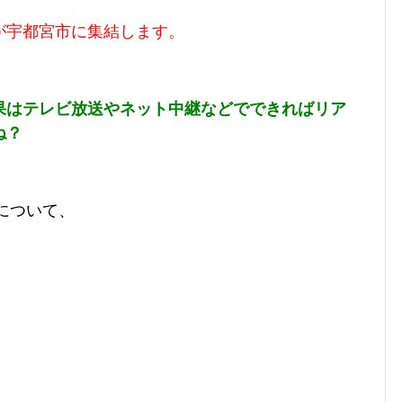
が宇都宮市に集結します。
果はテレビ放送やネット中継などでできればリア
ね？
3について、