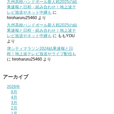
九州高校ハンドボール新人戦2025の結
果速報と日程・組み合わせ！地上波テ
レビ放送やネット中継も
に
hiroharuru25460
より
九州高校ハンドボール新人戦2025の結
果速報と日程・組み合わせ！地上波テ
レビ放送やネット中継も
に
ももYOU
より
津シティマラソン2024結果速報と日
程！地上波テレビ放送やライブ配信も
に
hiroharuru25460
より
アーカイブ
2026年
8月
4月
3月
2月
1月