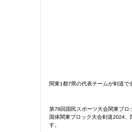
関東1都7県の代表チームが剣道で
第78回国民スポーツ大会
関東
ブロ
国体
関東
ブロック大会剣道2024、
す。